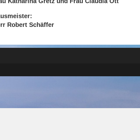
au Katharina Gretz
und
Frau Claudia Ott
usmeister:
rr Robert Schäffer