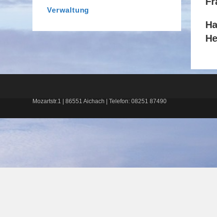
Fr
Verwaltung
Ha
He
Mozartstr.1 | 86551 Aichach | Telefon: 08251 87490