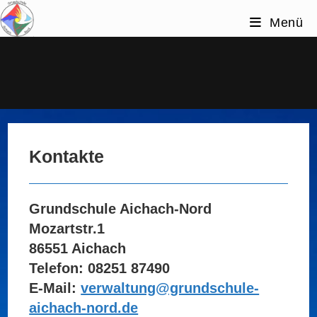
Zum
Menü
Inhalt
springen
Kontakte
Kontakte
Grundschule Aichach-Nord
Mozartstr.1
86551 Aichach
Telefon: 08251 87490
E-Mail:
verwaltung@grundschule-
aichach-nord.de