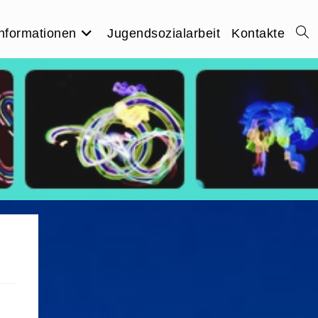
nformationen
Jugendsozialarbeit
Kontakte
Webs
Suc
umsc