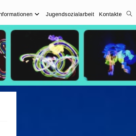
nformationen
Jugendsozialarbeit
Kontakte
Webs
Suc
umsc