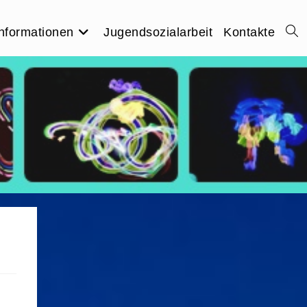
nformationen
Jugendsozialarbeit
Kontakte
Webs
Suc
umsc