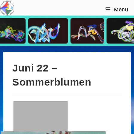
Zum
Menü
Inhalt
springen
Juni 22 – Sommerblumen
Juni 22 –
Sommerblumen