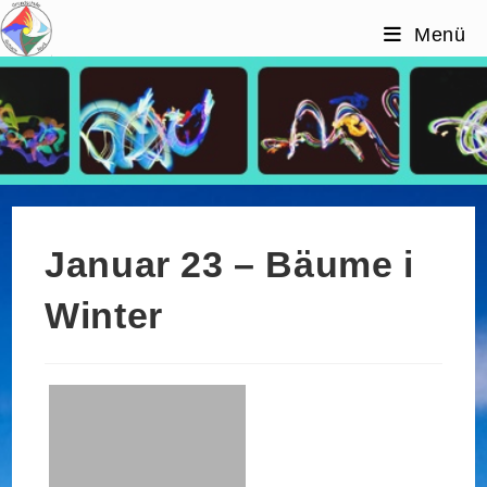
Zum
Menü
Inhalt
springen
Januar 23 – Bäume i
Winter
Januar 23 – Bäume i
Winter