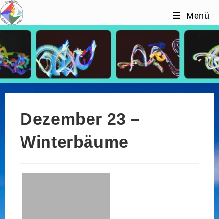
Zum
Menü
Inhalt
springen
Dezember 23 –
Winterbäume
Dezember 23 –
Winterbäume